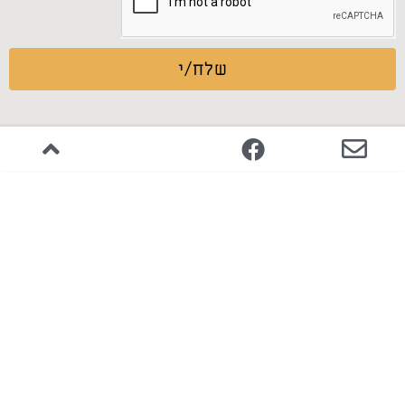
שלח/י