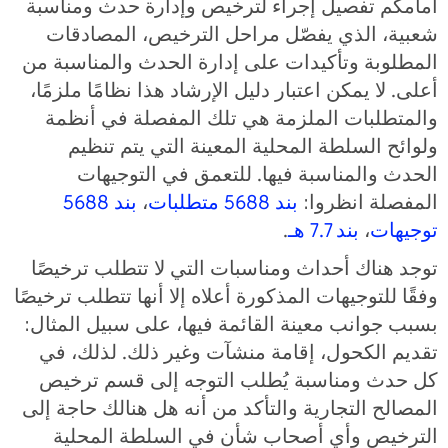
أمامكم تفصيل إجراء لترخيص وإدارة حدث ومناسبة
شعبية، الذي يفصّل مراحل الترخيص، المصادقات
المطلوبة وتأكيدات على إدارة الحدث والمناسبة من
أعلى. لا يمكن اعتبار دليل الإرشاد هذا نظامًا ملزمًا،
والمتطلبات الملزمة هي تلك المفصلة في أنظمة
ولوائح السلطة المحلية المعينة التي يتم تنظيم
الحدث والمناسبة فيها. للتعمق في التوجيهات
المفصلة انظروا:
بند
5688
متطلبات
،
بند
5688
توجيهات
،
بند
7.7
هـ
.
توجد هناك أحداث ومناسبات التي لا تتطلب ترخيصًا
وفقًا للتوجيهات المذكورة أعلاه إلا أنها تتطلب ترخيصًا
بسبب جوانب معينة القائمة فيها، على سبيل المثال:
تقديم الكحول، إقامة منشآت وغير ذلك. لذلك، في
كل حدث ومناسبة يُطلب التوجه إلى قسم ترخيص
المصالح التجارية والتأكد من أنه هل هنالك حاجة إلى
الترخيص وأي أصحاب شأن في السلطة المحلية